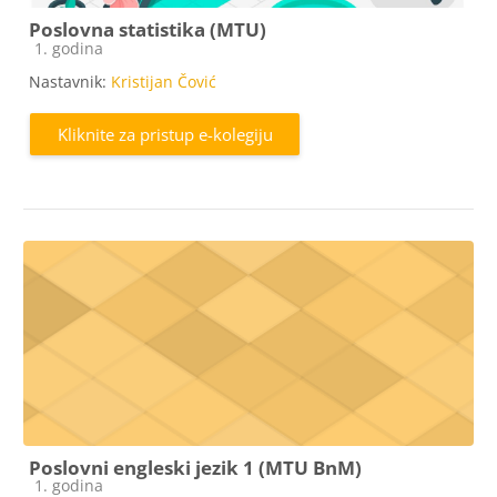
Poslovna statistika (MTU)
Kategorija e-kolegija
1. godina
Nastavnik:
Kristijan Čović
Kliknite za pristup e-kolegiju
Poslovni engleski jezik 1 (MTU BnM)
Kategorija e-kolegija
1. godina