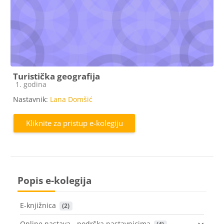
Turistička geografija
Kategorija e-kolegija
1. godina
Nastavnik:
Lana Domšić
Kliknite za pristup e-kolegiju
Popis e-kolegija
E-knjižnica
 (2)
Online nastava - podrška nastavnicima