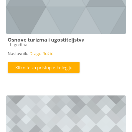
Osnove turizma i ugostiteljstva
Kategorija e-kolegija
1. godina
Nastavnik:
Drago Ružić
Kliknite za pristup e-kolegiju