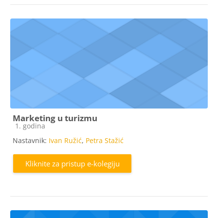
Marketing u turizmu
Kategorija e-kolegija
1. godina
Nastavnik:
Ivan Ružić
,
Petra Stažić
Kliknite za pristup e-kolegiju