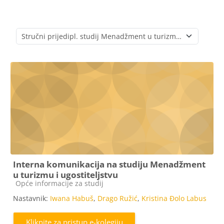
Popis e-kolegija
Interna komunikacija na studiju Menadžment
u turizmu i ugostiteljstvu
Kategorija e-kolegija
Opće informacije za studij
Nastavnik:
Iwana Habuš
,
Drago Ružić
,
Kristina Đolo Labus
Kliknite za pristup e-kolegiju