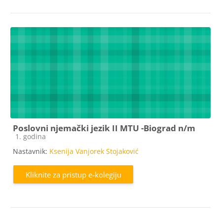
Poslovni njemački jezik II MTU -Biograd n/m
Kategorija e-kolegija
1. godina
Nastavnik:
Ksenija Vanjorek Stojaković
Kliknite za pristup e-kolegiju