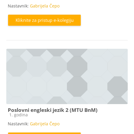
Nastavnik:
Gabrijela Čepo
Kliknite za pristup e-kolegiju
Poslovni engleski jezik 2 (MTU BnM)
Kategorija e-kolegija
1. godina
Nastavnik:
Gabrijela Čepo