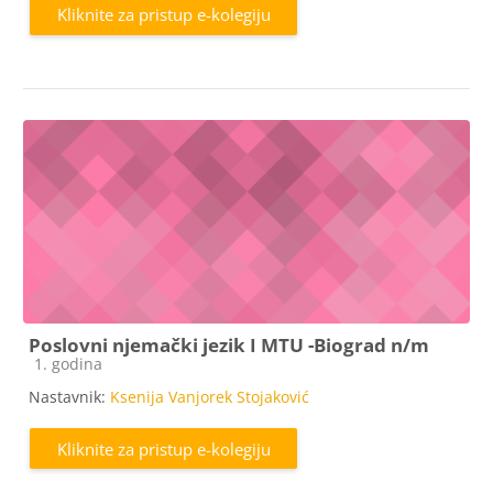
Kliknite za pristup e-kolegiju
Poslovni njemački jezik I MTU -Biograd n/m
Kategorija e-kolegija
1. godina
Nastavnik:
Ksenija Vanjorek Stojaković
Kliknite za pristup e-kolegiju