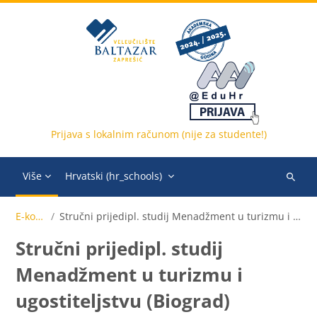
Preskoči na sadržaj
Prijava s lokalnim računom (nije za studente!)
Više
Hrvatski ‎(hr_schools)‎
Pretraži
e-
E-kolegiji
Stručni prijedipl. studij Menadžment u turizmu i ugostiteljstvu (Biograd)
kolegije
Stručni prijedipl. studij
Menadžment u turizmu i
ugostiteljstvu (Biograd)