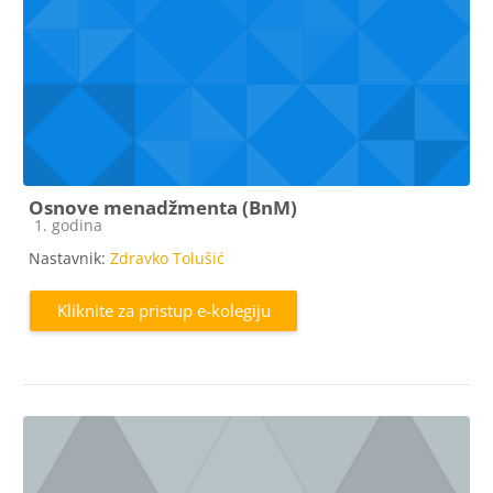
Osnove menadžmenta (BnM)
Kategorija e-kolegija
1. godina
Nastavnik:
Zdravko Tolušić
Kliknite za pristup e-kolegiju