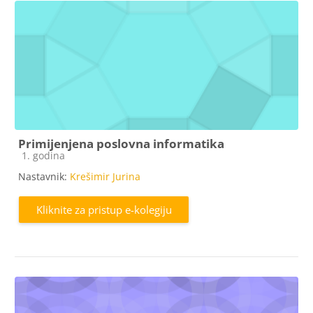
Primijenjena poslovna informatika
Kategorija e-kolegija
1. godina
Nastavnik:
Krešimir Jurina
Kliknite za pristup e-kolegiju