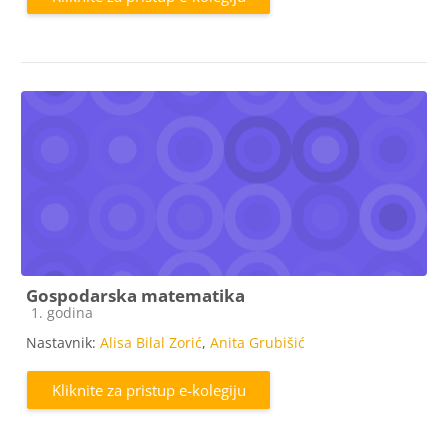
Gospodarska matematika
Kategorija e-kolegija
1. godina
Nastavnik:
Alisa Bilal Zorić
,
Anita Grubišić
Kliknite za pristup e-kolegiju