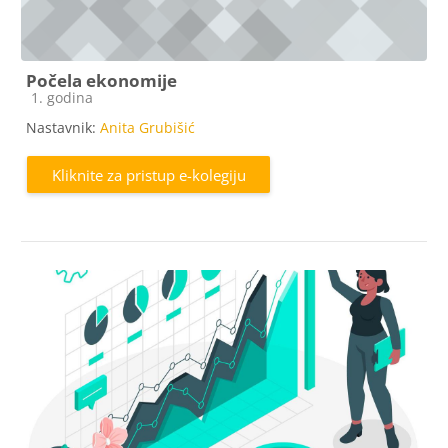
Počela ekonomije
Kategorija e-kolegija
1. godina
Nastavnik:
Anita Grubišić
Kliknite za pristup e-kolegiju